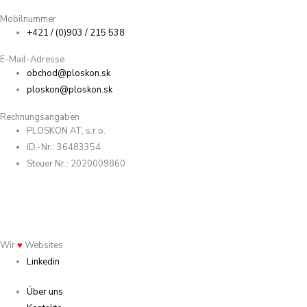
Mobilnummer
+421 / (0)903 / 215 538
E-Mail-Adresse
obchod@ploskon.sk
ploskon@ploskon.sk
Rechnungsangaben
PLOSKON AT, s.r.o.
ID.-Nr.: 36483354
Steuer Nr.: 2020009860
Wir
♥
Websites
Linkedin
Über uns