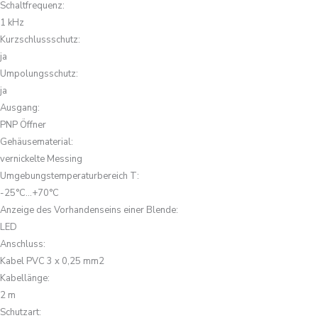
Schaltfrequenz
:
1 kHz
Kurzschlussschutz
:
ja
Umpolungsschutz
:
ja
Ausgang
:
PNP Öffner
Gehäusematerial
:
vernickelte Messing
Umgebungstemperaturbereich T
:
-25°C...+70°C
Anzeige des Vorhandenseins einer Blende
:
LED
Anschluss
:
Kabel PVC 3 x 0,25 mm2
Kabellänge
:
2 m
Schutzart
: