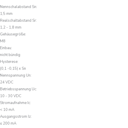
Nennschalabstand Sn
:
1,5 mm
Realschaltabstand Sr
:
1,2 - 1,8 mm
Gehäusegröße
:
M8
Einbau
:
nicht bündig
Hysterese
:
(0,1 -0,15) x Sn
Nennspannung Un
:
24 VDC
Betriebsspannung Uc
:
10 - 30 VDC
Stromaufnahme Ic
:
< 10 mA
Ausgangsstrom Iz
:
≤ 200 mA