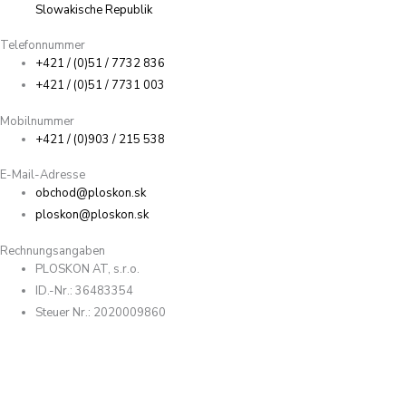
Slowakische Republik
Telefonnummer
+421 / (0)51 / 7732 836
+421 / (0)51 / 7731 003
Mobilnummer
+421 / (0)903 / 215 538
E-Mail-Adresse
obchod@ploskon.sk
ploskon@ploskon.sk
Rechnungsangaben
PLOSKON AT, s.r.o.
ID.-Nr.: 36483354
Steuer Nr.: 2020009860