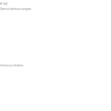
IP 68
Sensorabmessungen:
Anslussschema: