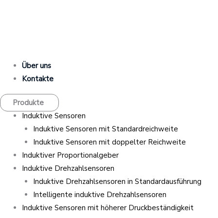
Zum
Search
Search
Inhalt
...
...
springen
Über uns
Kontakte
Produkte
Induktive Sensoren
Induktive Sensoren mit Standardreichweite
Induktive Sensoren mit doppelter Reichweite
Induktiver Proportionalgeber
Induktive Drehzahlsensoren
Induktive Drehzahlsensoren in Standardausführung
Intelligente induktive Drehzahlsensoren
Induktive Sensoren mit höherer Druckbeständigkeit