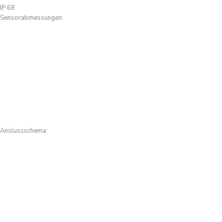
IP 68
Sensorabmessungen:
Anslussschema: