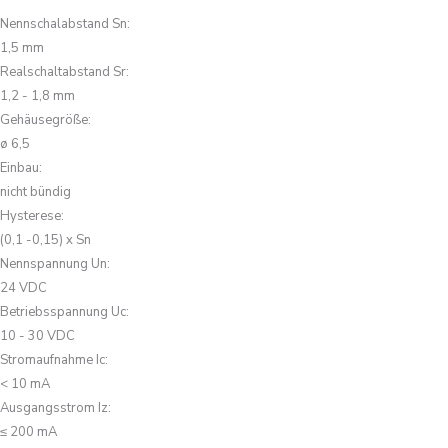
Nennschalabstand Sn
:
1,5 mm
Realschaltabstand Sr
:
1,2 - 1,8 mm
Gehäusegröße
:
ø 6,5
Einbau
:
nicht bündig
Hysterese
:
(0,1 -0,15) x Sn
Nennspannung Un
:
24 VDC
Betriebsspannung Uc
:
10 - 30 VDC
Stromaufnahme Ic
:
< 10 mA
Ausgangsstrom Iz
:
≤ 200 mA