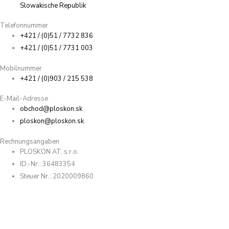
Slowakische Republik
Telefonnummer
+421 / (0)51 / 7732 836
+421 / (0)51 / 7731 003
Mobilnummer
+421 / (0)903 / 215 538
E-Mail-Adresse
obchod@ploskon.sk
ploskon@ploskon.sk
Rechnungsangaben
PLOSKON AT, s.r.o.
ID.-Nr.: 36483354
Steuer Nr.: 2020009860