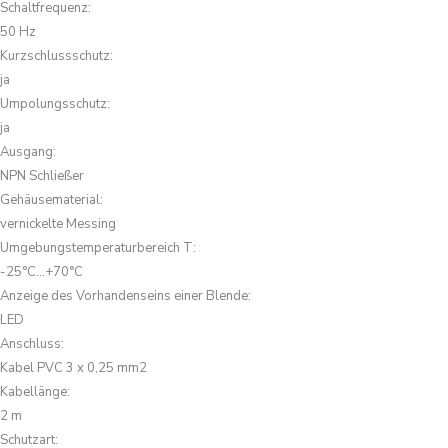
Schaltfrequenz
:
50 Hz
Kurzschlussschutz
:
ja
Umpolungsschutz
:
ja
Ausgang
:
NPN Schließer
Gehäusematerial
:
vernickelte Messing
Umgebungstemperaturbereich T
:
-25°C...+70°C
Anzeige des Vorhandenseins einer Blende
:
LED
Anschluss
:
Kabel PVC 3 x 0,25 mm2
Kabellänge
:
2 m
Schutzart
: